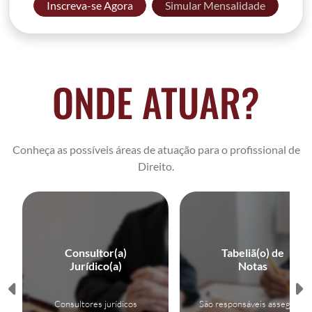
Inscreva-se Agora
Simular Mensalidade
ONDE ATUAR?
Conheça as possíveis áreas de atuação para o profissional de
Direito.
Consultor(a)
Tabeliã(o) de
Jurídico(a)
Notas
Consultores jurídicos
São responsáveis assegurar