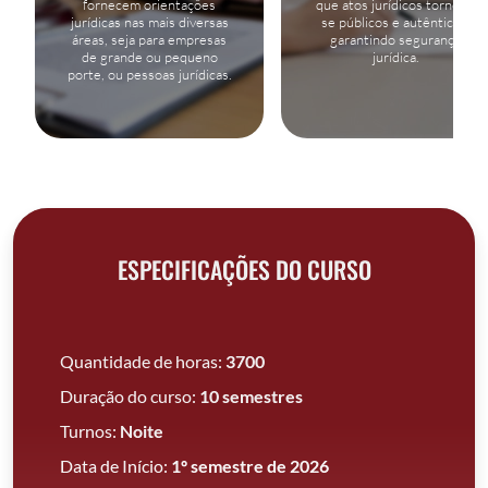
fornecem orientações
que atos jurídicos tornem-
jurídicas nas mais diversas
se públicos e autênticos,
áreas, seja para empresas
garantindo segurança
de grande ou pequeno
jurídica.
porte, ou pessoas jurídicas.
ESPECIFICAÇÕES DO CURSO
Quantidade de horas:
3700
Duração do curso:
10 semestres
Turnos:
Noite
Data de Início:
1º semestre de 2026