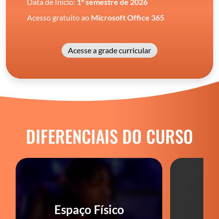
Data de Início:
1º semestre de 2026
Acesso gratuito ao
Microsoft Office 365
Acesse a grade curricular
DIFERENCIAIS DO CURSO
Espaço Físico
P