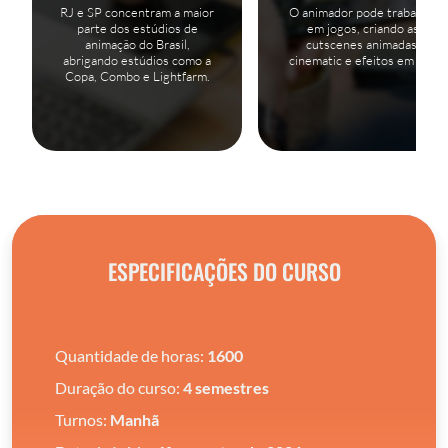
RJ e SP concentram a maior
O animador pode trabalhar
parte dos estúdios de
em jogos, criando as
animação do Brasil,
cutscenes animadas,
abrigando estúdios como a
cinematic e efeitos em 2D.
Copa, Combo e Lightfarm.
ESPECIFICAÇÕES DO CURSO
Quantidade de horas:
1600
Duração do curso:
4 semestres
Turnos:
Manhã