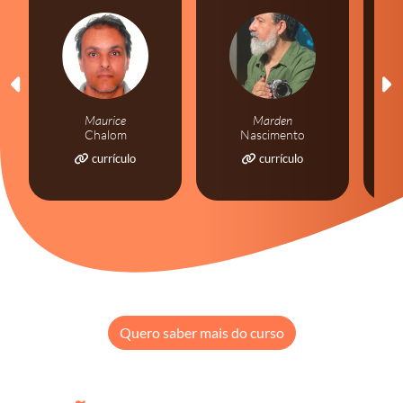
Maurice
Marden
Chalom
Nascimento
currículo
currículo
Quero saber mais do curso