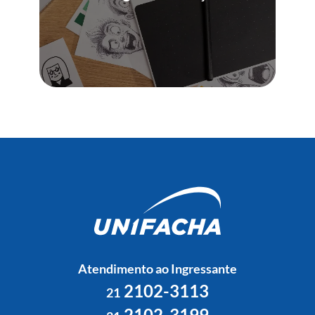
Atendimento ao Ingressante
2102-3113
21
2102-3199